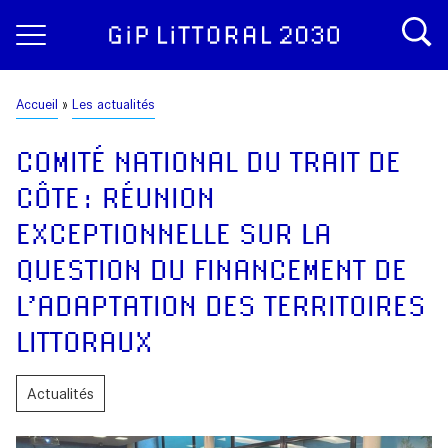
Aller
Panneau de gestion des cookies
au
contenu
principal
Fil
Accueil
Les actualités
d'Ariane
COMITÉ NATIONAL DU TRAIT DE
CÔTE : RÉUNION
EXCEPTIONNELLE SUR LA
QUESTION DU FINANCEMENT DE
L’ADAPTATION DES TERRITOIRES
LITTORAUX
Actualités