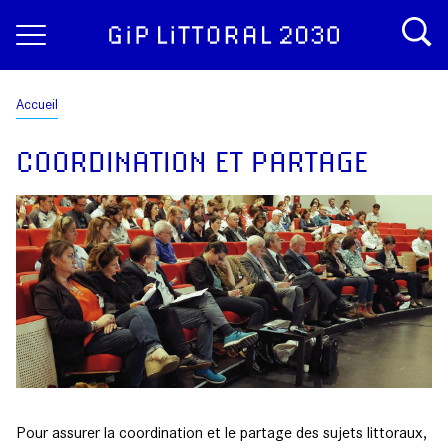
Aller
Panneau de gestion des cookies
au
contenu
principal
Fil
Accueil
d'Ariane
COORDINATION ET PARTAGE
Pour assurer la coordination et le partage des sujets littoraux,