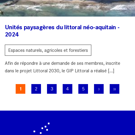
Unités paysagères du littoral néo-aquitain -
2024
Espaces naturels, agricoles et forestiers
Afin de répondre à une demande de ses membres, inscrite
dans le projet Littoral 2030, le GIP Littoral a réalisé [...]
Pagination
Page
1
Page
2
Page
3
Page
4
Page
5
Page
›
Dernière
››
courante
suivante
page