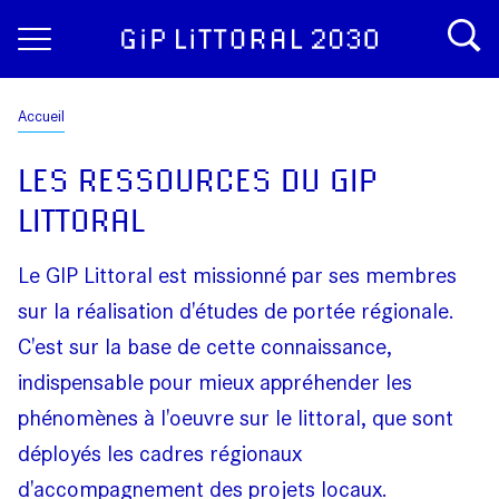
Aller
Panneau de gestion des cookies
au
contenu
principal
Fil
Accueil
d'Ariane
LES RESSOURCES DU GIP
LITTORAL
Le GIP Littoral est missionné par ses membres
sur la réalisation d'études de portée régionale.
C'est sur la base de cette connaissance,
indispensable pour mieux appréhender les
phénomènes à l'oeuvre sur le littoral, que sont
déployés les cadres régionaux
d'accompagnement des projets locaux.