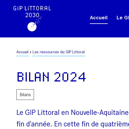
Aller
Panneau de gestion des cookies
au
Accueil
Le GI
contenu
principal
Fil
Accueil
Les ressources du GIP Littoral
d'Ariane
BILAN 2024
Bilans
Le GIP Littoral en Nouvelle-Aquitaine
fin d'année. En cette fin de quatrième