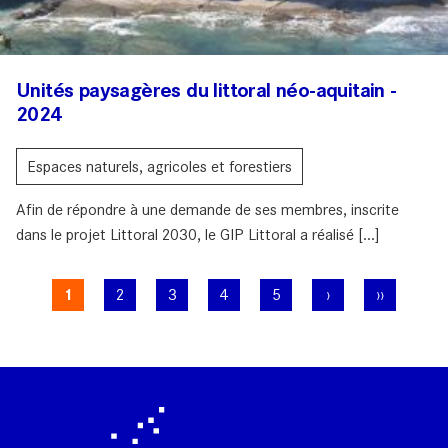
Unités paysagères du littoral néo-aquitain -
2024
Espaces naturels, agricoles et forestiers
Afin de répondre à une demande de ses membres, inscrite
dans le projet Littoral 2030, le GIP Littoral a réalisé [...]
Pagination
Page
1
Page
2
Page
3
Page
4
Page
5
Page
›
Dernière
››
courante
suivante
page