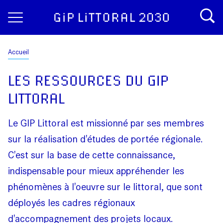
Aller
Panneau de gestion des cookies
au
contenu
principal
Fil
Accueil
d'Ariane
LES RESSOURCES DU GIP
LITTORAL
Le GIP Littoral est missionné par ses membres
sur la réalisation d'études de portée régionale.
C'est sur la base de cette connaissance,
indispensable pour mieux appréhender les
phénomènes à l'oeuvre sur le littoral, que sont
déployés les cadres régionaux
d'accompagnement des projets locaux.