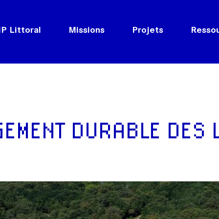
P Littoral
Missions
Projets
Resso
EMENT DURABLE DES 