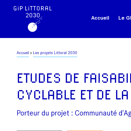
Aller
Panneau de gestion des cookies
au
Accueil
Le GI
contenu
principal
Fil
Accueil
Les projets Littoral 2030
d'Ariane
ETUDES DE FAISABI
CYCLABLE ET DE LA
Porteur du projet : Communauté d'A