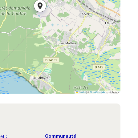
Leaflet
|
©
OpenStreetMap
contributors
Communauté
et :