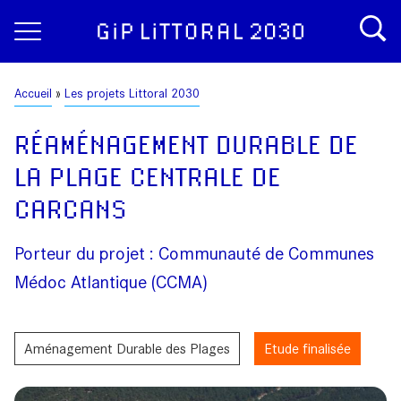
Aller
Panneau de gestion des cookies
au
contenu
principal
Fil
Accueil
Les projets Littoral 2030
d'Ariane
RÉAMÉNAGEMENT DURABLE DE
LA PLAGE CENTRALE DE
CARCANS
Porteur du projet : Communauté de Communes
Médoc Atlantique (CCMA)
Aménagement Durable des Plages
Etude finalisée