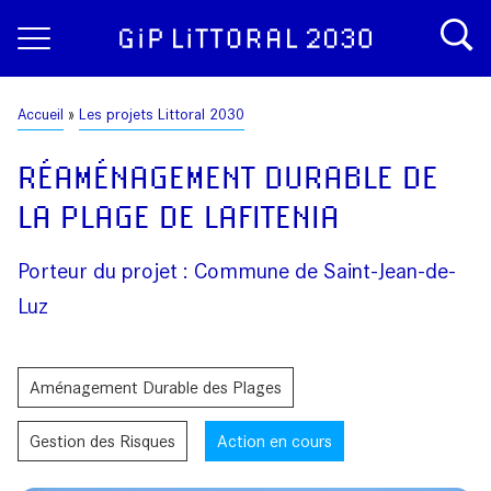
Aller
Panneau de gestion des cookies
au
contenu
principal
Fil
Accueil
Les projets Littoral 2030
d'Ariane
RÉAMÉNAGEMENT DURABLE DE
LA PLAGE DE LAFITENIA
Porteur du projet : Commune de Saint-Jean-de-
Luz
Aménagement Durable des Plages
Gestion des Risques
Action en cours