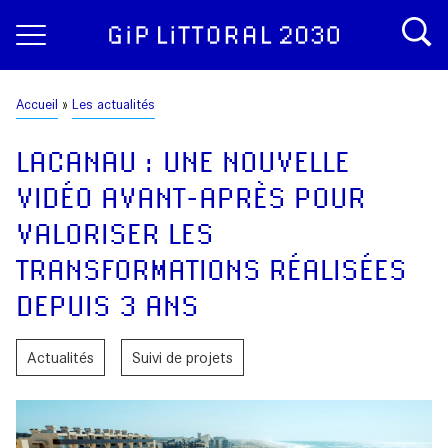
Aller
Panneau de gestion des cookies
au
contenu
principal
Fil
Accueil
Les actualités
d'Ariane
LACANAU : UNE NOUVELLE
VIDÉO AVANT-APRÈS POUR
VALORISER LES
TRANSFORMATIONS RÉALISÉES
DEPUIS 3 ANS
Actualités
Suivi de projets