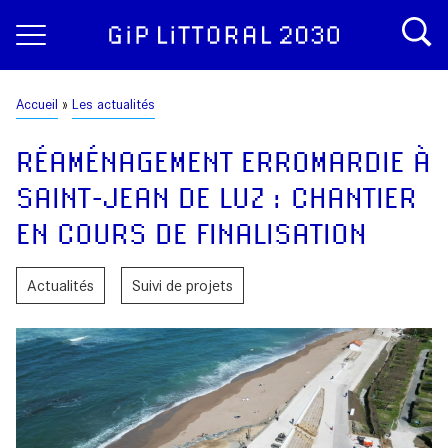
Aller
Panneau de gestion des cookies
au
contenu
principal
Fil
Accueil
Les actualités
d'Ariane
RÉAMÉNAGEMENT ERROMARDIE À
SAINT-JEAN DE LUZ : CHANTIER
EN COURS DE FINALISATION
Actualités
Suivi de projets