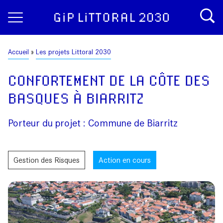
Aller
Panneau de gestion des cookies
au
contenu
principal
Fil
Accueil
Les projets Littoral 2030
d'Ariane
CONFORTEMENT DE LA CÔTE DES
BASQUES À BIARRITZ
Porteur du projet : Commune de Biarritz
Gestion des Risques
Action en cours