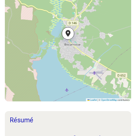
Leaflet
|
©
OpenStreetMap
contributors
Résumé