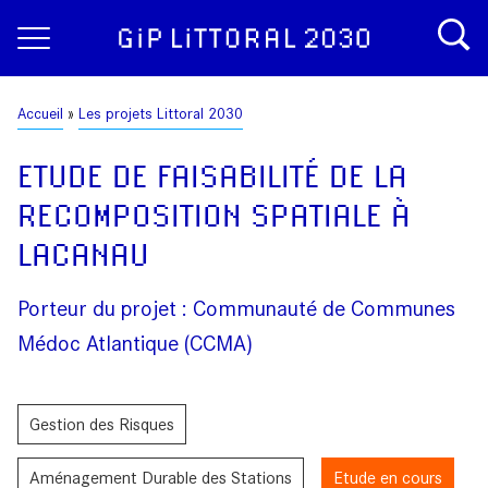
Aller
Panneau de gestion des cookies
au
contenu
principal
Fil
Accueil
Les projets Littoral 2030
d'Ariane
ETUDE DE FAISABILITÉ DE LA
RECOMPOSITION SPATIALE À
LACANAU
Porteur du projet : Communauté de Communes
Médoc Atlantique (CCMA)
Gestion des Risques
Aménagement Durable des Stations
Etude en cours