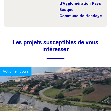
d'Agglomération Pays
Basque
Commune de Hendaye
Les projets susceptibles de vous
intéresser
Action en cours