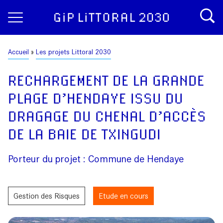
Aller
Panneau de gestion des cookies
au
contenu
principal
Fil
Accueil
Les projets Littoral 2030
d'Ariane
RECHARGEMENT DE LA GRANDE
PLAGE D’HENDAYE ISSU DU
DRAGAGE DU CHENAL D’ACCÈS
DE LA BAIE DE TXINGUDI
Porteur du projet : Commune de Hendaye
Gestion des Risques
Etude en cours