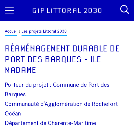
Aller
Panneau de gestion des cookies
au
contenu
principal
Fil
Accueil
Les projets Littoral 2030
d'Ariane
RÉAMÉNAGEMENT DURABLE DE
PORT DES BARQUES - ILE
MADAME
Porteur du projet : Commune de Port des
Barques
Communauté d'Agglomération de Rochefort
Océan
Département de Charente-Maritime