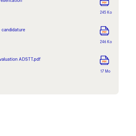
résentation
245 Ko
e candidature
246 Ko
valuation ADSTT.pdf
17 Mo