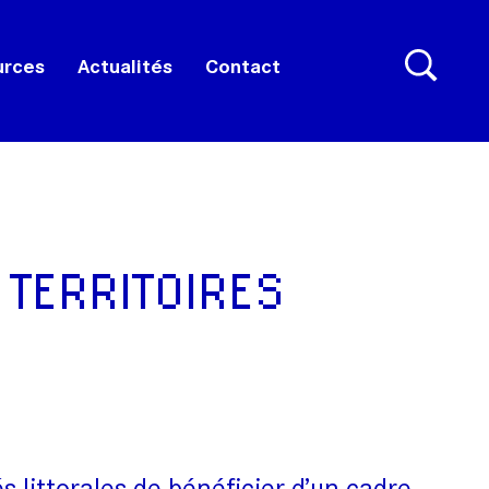
urces
Actualités
Contact
 TERRITOIRES
littorales de bénéficier d’un cadre