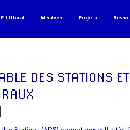
P Littoral
Missions
Projets
Resso
BLE DES STATIONS ET
TORAUX
 Stations (ADS) permet aux collectivités 