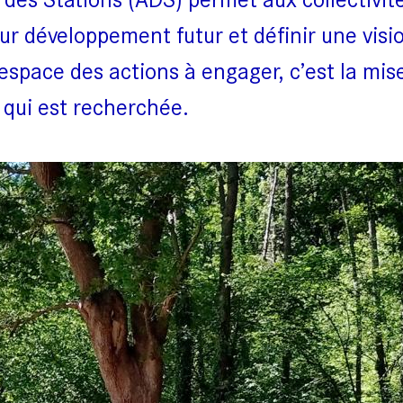
 développement futur et définir une visi
’espace des actions à engager, c’est la mis
qui est recherchée.