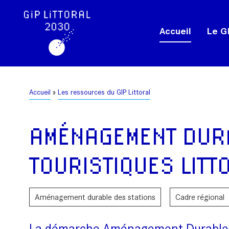
Aller
Panneau de gestion des cookies
au
Accueil
Le GI
contenu
principal
Fil
Accueil
Les ressources du GIP Littoral
d'Ariane
AMÉNAGEMENT DURA
TOURISTIQUES LIT
Aménagement durable des stations
Cadre régional
La démarche Aménagement Durable des